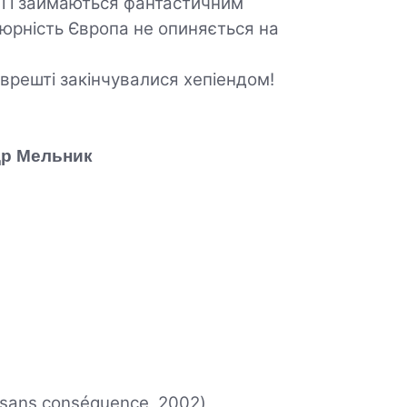
ї і займаються фантастичним
юрність Європа не опиняється на
і врешті закінчувалися хепіендом!
р Мельник
u sans conséquence, 2002)