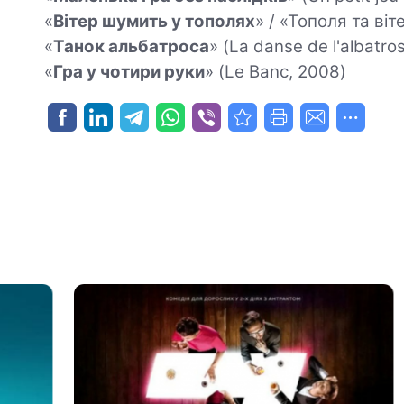
«
Вітер шумить у тополях
» / «Тополя та віт
«
Танок альбатроса
» (La danse de l'albatro
«
Гра у чотири руки
» (Le Banc, 2008)