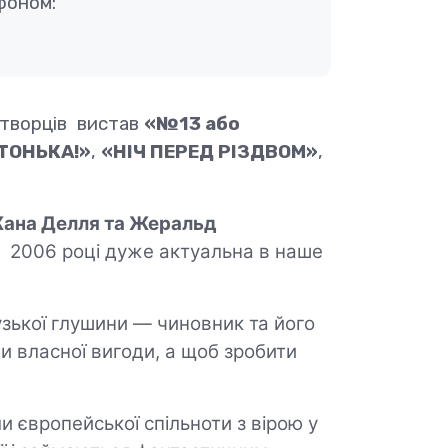
фоном:
 творців вистав
«№13 або
ТОНЬКА!»
,
«НІЧ ПЕРЕД РІЗДВОМ»
,
ана Делля та Жеральд
 2006 році дуже актуальна в наше
узької глушини — чиновник та його
ди власної вигоди, а щоб зробити
ами європейської спільноти з вірою у