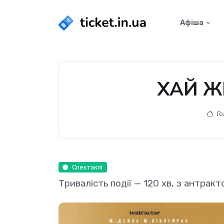
Афіша
ХАЙ ЖИ
Го
Спектаклі
Тривалість події — 120 хв, з антракт