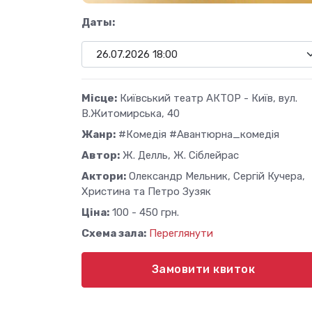
Даты:
Місце:
Київський театр АКТОР - Київ, вул.
В.Житомирська, 40
Жанр:
#Комедія #Авантюрна_комедія
Автор:
Ж. Делль, Ж. Сіблейрас
Актори:
Олександр Мельник, Сергій Кучера,
Христина та Петро Зузяк
Ціна:
100 - 450 грн.
Схема зала:
Переглянути
Замовити квиток