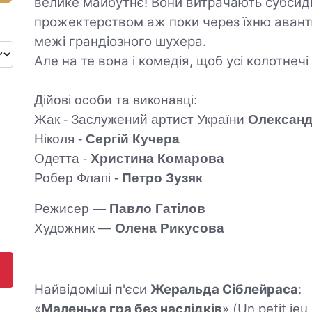
велике майбутнє! Вони витрачають субсиді
прожектерством аж поки через їхню авант
межі грандіозного шухера.
Але на те вона і комедія, щоб усі колотнеч
Дійові особи та виконавці:
Жак - Заслужений артист України
Олександ
Ніколя -
Сергій Кучера
Одетта -
Христина Комарова
Робер Флапі -
Петро Зузяк
Режисер —
Павло Гатілов
Художник —
Олена Рикусова
Найвідоміші п
'єси
Жеральда Сіблейраса
:
«
Маленька гра без наслідків
» (Un petit je