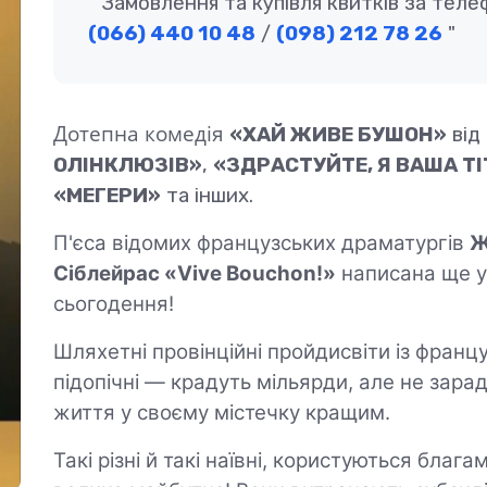
Замовлення та купівля квитків за теле
(066) 440 10 48
/
(098) 212 78 26
Дотепна комедія
«ХАЙ ЖИВЕ БУШОН»
від
ОЛІНКЛЮЗІВ»
,
«ЗДРАСТУЙТЕ, Я ВАША ТІ
«МЕГЕРИ»
та інших.
П'єса відомих французських драматургів
Ж
Сіблейрас
«
Vive Bouchon!
»
написана ще у
сьогодення!
Шляхетні провінційні пройдисвіти із франц
підопічні — крадуть мільярди, але не зара
життя у своєму містечку кращим.
Такі різні й такі наївні, користуються благ