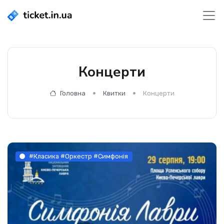
Концерти
Головна
Квитки
Концерти
#Класика #Оркестр #Симфонія