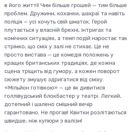
в його житті! Чим більше грошей — тим більше
проблем. Дружини, коханки, шахраї та навіть
поліція — усі хочуть свій шматок. Герой
плутається у власній брехні, інтригах та
комічних ситуаціях, а темп подій наростає так
стрімко, що сміх у залі не стихає. Це не
просто вистава — це комедія положень у
кращих британських традиціях, де кожна
сцена тріщить від гумору, а кожен поворот
сюжету змушує здригатися від сміху.
«Мільйон готівкою» — це як дивитися
голлівудський блокбастер у театрі. Легкий,
дотепний і шалено смішний вечір
гарантовано. Не прогав! Квитки розлітаються
швидше, ніж купюри з валізи!