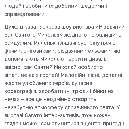
людей і зробити їх добрими, щедрими і
справедливими.
Дуже цікава і яскрава шоу вистава «Різдвяний
бал Святого Миколая» жодного не залишить
байдужим. Маленькі глядачі зустрінуться з
феями, сніговиками, різдвяними ельфами, які
допомагають Миколаю творити дива, і,
звісно, сам Святий Миколай особисто
вітатиме всіх гостей! Мелодійні пісні, дотепні
жарти улюблених героїв, сучасна
хореографія, акробатичні трюки і бійки на
мечах – все це неодмінно створить
незабутню атмосферу справжнього свята. У
виставі багато інтер-активів, тож кожен
глядач може і сам опинитися в центрі пригод і