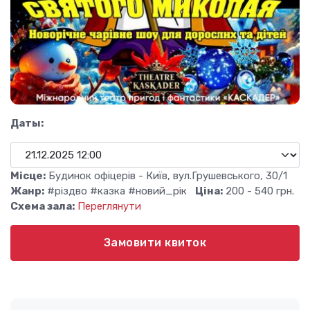
Даты:
Місце:
Будинок офіцерів - Київ, вул.Грушевського, 30/1
Жанр:
#різдво #казка #новий_рік
Ціна:
200 - 540 грн.
Схема зала:
Переглянути
Замовити квиток