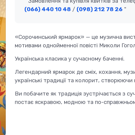
Замовлення та купівля квитків за теле
(066) 440 10 48
/
(098) 212 78 26
«Сорочинський ярмарок» — це музична вист
мотивами однойменної повісті Миколи Гогол
Українська класика у сучасному баченні.
Легендарний ярмарок де сміх, кохання, музи
українські традиції та колорит, створюючи
Ви побачите як традиція зустрічається з су
постає яскравою, модною та по-справжньо